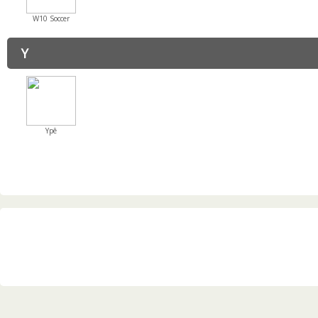
W10 Soccer
Y
Ypê