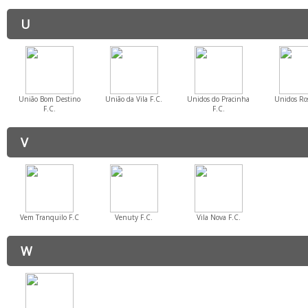
U
União Bom Destino
União da Vila F.C.
Unidos do Pracinha
Unidos Ro
F.C.
F.C.
V
Vem Tranquilo F.C
Venuty F.C.
Vila Nova F.C.
W