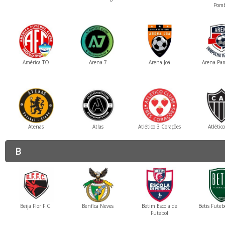
Pom
América TO
Arena 7
Arena Joá
Arena Pa
Atenas
Atlas
Atlético 3 Corações
Atlétic
B
Beija Flor F.C.
Benfica Neves
Betim Escola de
Betis Futeb
Futebol