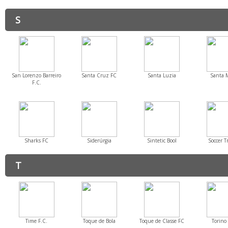
S
San Lorenzo Barreiro
Santa Cruz FC
Santa Luzia
Santa 
F.C.
Sharks FC
Siderúrgia
Sintetic Bool
Soccer T
T
Time F.C.
Toque de Bola
Toque de Classe FC
Torino 