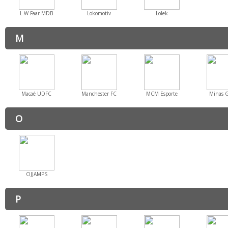
L.W Faar MDB
Lokomotiv
Lolek
M
Macaé UDFC
Manchester FC
MCM Esporte
Minas G
O
OJJAMPS
P