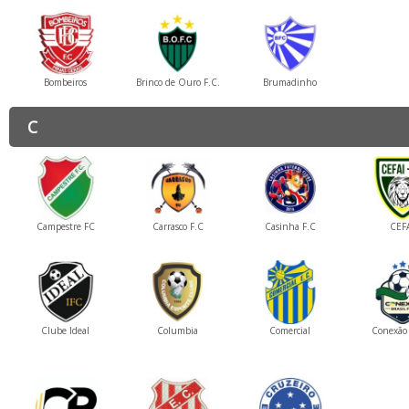
Bombeiros
Brinco de Ouro F.C.
Brumadinho
C
Campestre FC
Carrasco F.C
Casinha F.C
CEF
Clube Ideal
Columbia
Comercial
Conexão 