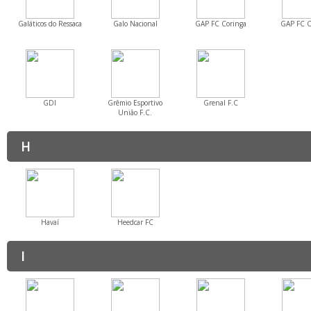
Galáticos do Ressaca
Galo Nacional
GAP FC Coringa
GAP FC C
GDI
Grêmio Esportivo
Grenal F.C
União F.C.
H
Havaí
Heedcar FC
I