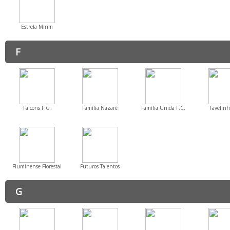
Estrela Mirim
F
Falcons F.C.
Família Nazaré
Família Unida F.C.
Favelinh
Fluminense Florestal
Futuros Talentos
G