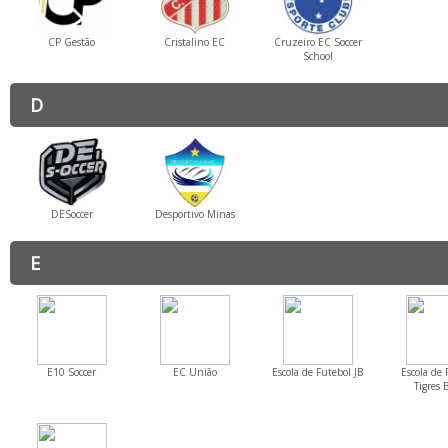
CP Gestão
Cristalino EC
Cruzeiro EC Soccer
School
D
DESoccer
Desportivo Minas
E
E10 Soccer
EC União
Escola de Futebol JB
Escola de 
Tigres B