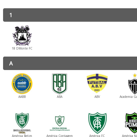
1
18 DMonte FC
A
AABB
ABA
ABV
Academia Gal
América Betim
América Contagem
América FC
América N