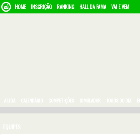
HOME
INSCRIÇÃO
RANKING
HALL DA FAMA
VAI E VEM
A LIGA
CALENDÁRIO
COMPETIÇÕES
SIMULADOR
JOGOS DO DIA
E
EQUIPES