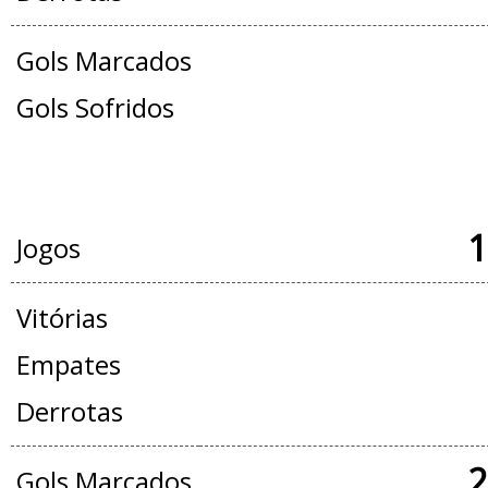
Gols Marcados
Gols Sofridos
JOGOS OFICIAIS + AMISTOSOS
1
Jogos
Vitórias
Empates
Derrotas
2
Gols Marcados