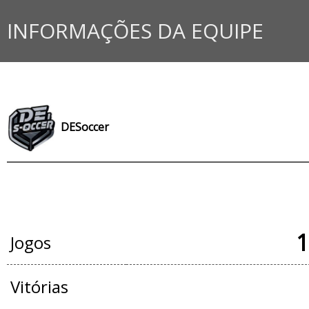
INFORMAÇÕES DA EQUIPE
DESoccer
JOGOS OFICIAIS
1
Jogos
Vitórias