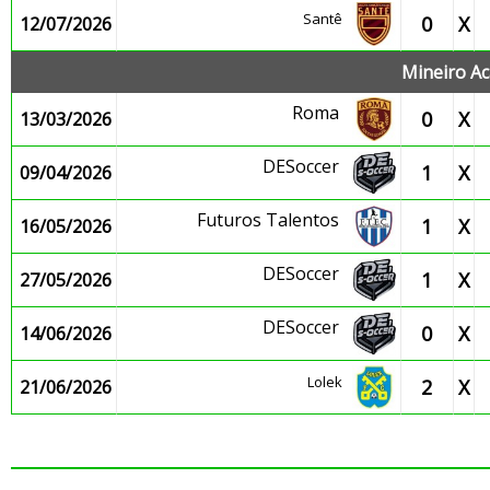
Santê
0
X
12/07/2026
Mineiro Ac
Roma
0
X
13/03/2026
DESoccer
1
X
09/04/2026
Futuros Talentos
1
X
16/05/2026
DESoccer
1
X
27/05/2026
DESoccer
0
X
14/06/2026
Lolek
2
X
21/06/2026