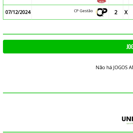
CP Gestão
2
X
07/12/2024
JO
Não há JOGOS A