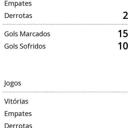
Empates
2
Derrotas
15
Gols Marcados
10
Gols Sofridos
AMISTOSOS
Jogos
Vitórias
Empates
Derrotas