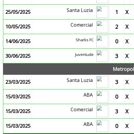
Santa Luzia
1
X
25/05/2025
Comercial
2
X
10/05/2025
Sharks FC
0
X
14/06/2025
Juventude
3
X
30/06/2025
Metropoli
Santa Luzia
3
X
23/03/2025
ABA
0
X
15/03/2025
Comercial
3
X
15/03/2025
ABA
0
X
15/03/2025