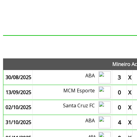
J
Mineiro Ac
ABA
3
X
30/08/2025
MCM Esporte
0
X
13/09/2025
Santa Cruz FC
0
X
02/10/2025
ABA
4
X
31/10/2025
ABA