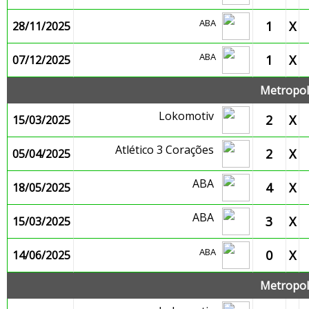
ABA
1
X
28/11/2025
ABA
1
X
07/12/2025
Metropoli
Lokomotiv
2
X
15/03/2025
Atlético 3 Corações
2
X
05/04/2025
ABA
4
X
18/05/2025
ABA
3
X
15/03/2025
ABA
0
X
14/06/2025
Metropoli