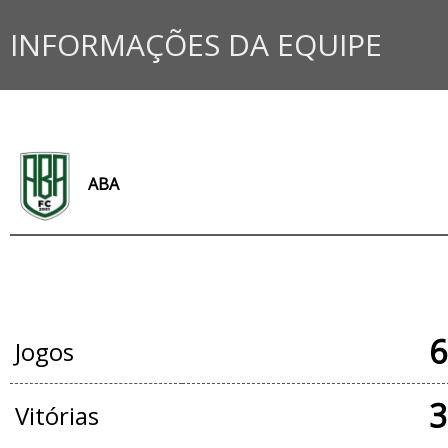
INFORMAÇÕES DA EQUIPE
ABA
JOGOS OFICIAIS
6
Jogos
3
Vitórias