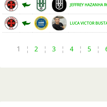
JEFFREY HAZANHA 
LUCA VICTOR BUS
1
¦
2
¦
3
¦
4
¦
5
¦