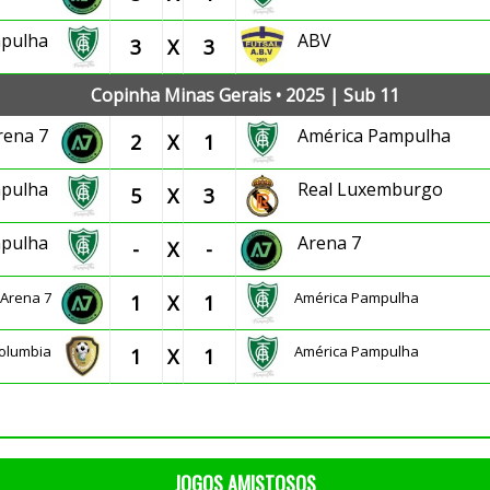
mpulha
ABV
3
X
3
Copinha Minas Gerais • 2025 | Sub 11
rena 7
América Pampulha
2
X
1
mpulha
Real Luxemburgo
5
X
3
mpulha
Arena 7
-
X
-
Arena 7
América Pampulha
1
X
1
olumbia
América Pampulha
1
X
1
JOGOS AMISTOSOS