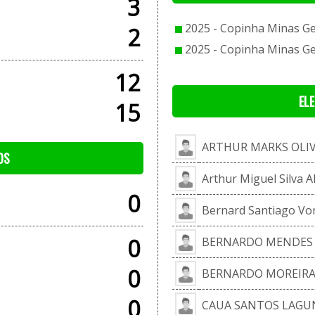
3
2025 - Copinha Minas Ger
2
2025 - Copinha Minas Ger
12
EL
15
ARTHUR MARKS OLIV
OS
Arthur Miguel Silva A
0
Bernard Santiago Von
0
BERNARDO MENDES 
0
BERNARDO MOREIRA
0
CAUA SANTOS LAGU