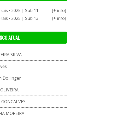
ais • 2025 | Sub 11
[+ info]
ais • 2025 | Sub 13
[+ info]
ENCO ATUAL
EIRA SILVA
lves
 Dollinger
OLIVEIRA
 GONCALVES
NA MOREIRA