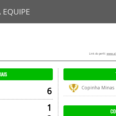
 EQUIPE
Link do perfil:
www.all
IAIS
Copinha Minas G
6
1
CO