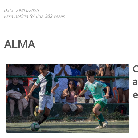
Data: 29/05/2025
Essa notícia foi lida
302
vezes
ALMA
O
a
e