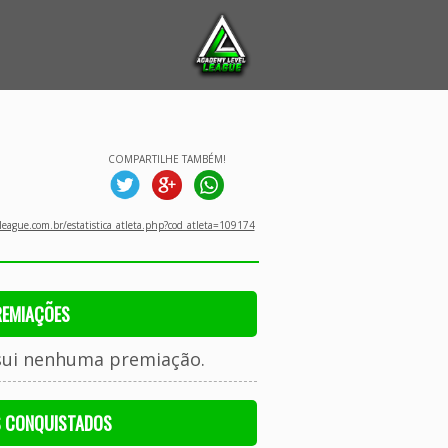
COMPARTILHE TAMBÉM!
eague.com.br/estatistica_atleta.php?cod_atleta=109174
REMIAÇÕES
sui nenhuma premiação.
S CONQUISTADOS