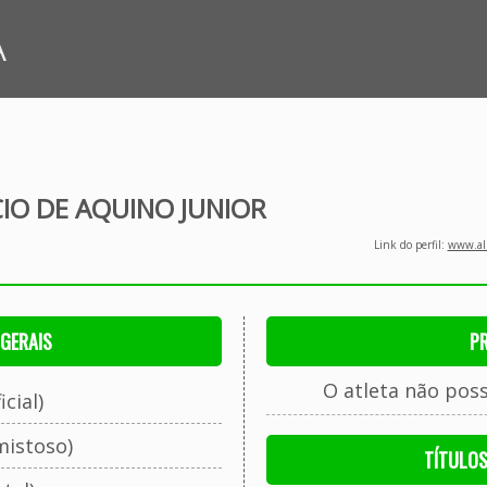
A
IO DE AQUINO JUNIOR
Link do perfil:
www.all
GERAIS
P
O atleta não pos
cial)
mistoso)
TÍTULO