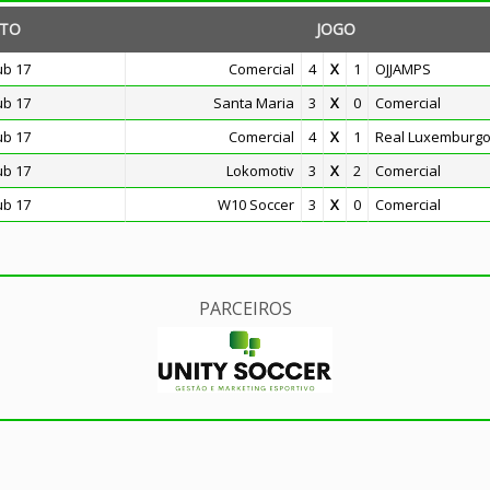
TO
JOGO
ub 17
Comercial
4
X
1
OJJAMPS
ub 17
Santa Maria
3
X
0
Comercial
ub 17
Comercial
4
X
1
Real Luxemburg
ub 17
Lokomotiv
3
X
2
Comercial
ub 17
W10 Soccer
3
X
0
Comercial
PARCEIROS