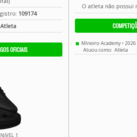
tal)
O atleta não possui 
gistro:
109174
COMPETIÇÕ
:
Atleta
Mineiro Academy • 2026 
OGOS OFICIAIS
Atuou como: Atleta
NíVEL 1