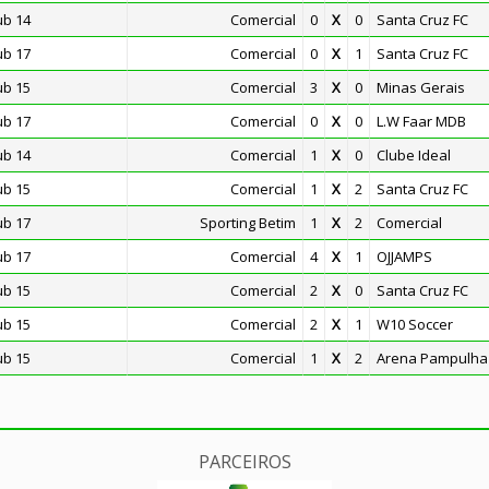
ub 14
Comercial
0
X
0
Santa Cruz FC
ub 17
Comercial
0
X
1
Santa Cruz FC
ub 15
Comercial
3
X
0
Minas Gerais
ub 17
Comercial
0
X
0
L.W Faar MDB
ub 14
Comercial
1
X
0
Clube Ideal
ub 15
Comercial
1
X
2
Santa Cruz FC
ub 17
Sporting Betim
1
X
2
Comercial
ub 17
Comercial
4
X
1
OJJAMPS
ub 15
Comercial
2
X
0
Santa Cruz FC
ub 15
Comercial
2
X
1
W10 Soccer
ub 15
Comercial
1
X
2
Arena Pampulha
PARCEIROS