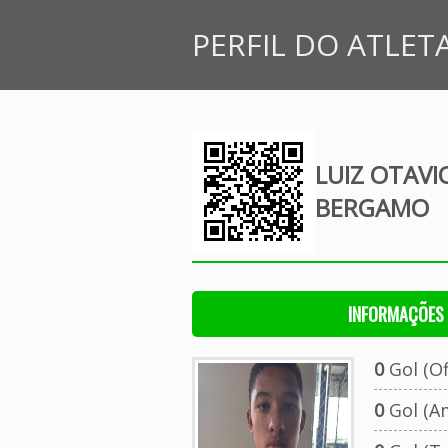
PERFIL DO ATLET
LUIZ OTAVI
BERGAMO
INFORMAÇÕES 
0
Gol (Ofi
0
Gol (A