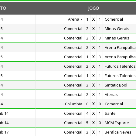
TO
JOGO
14
Arena 7
1
X
1
Comercial
15
Comercial
2
X
1
Minas Gerais
14
Comercial
2
X
3
Minas Gerais
14
Comercial
2
X
1
Arena Pampulha
15
Comercial
1
X
3
Arena Pampulha
14
Comercial
2
X
1
Futuros Talentos
15
Comercial
1
X
1
Futuros Talentos
14
Comercial
3
X
1
Sintetic Bool
14
Comercial
2
X
1
Atenas
14
Columbia
0
X
0
Comercial
ub 14
Comercial
4
X
1
Santê
ub 14
Comercial
5
X
0
MCM Esporte
ub 17
Comercial
3
X
1
Benfica Neves