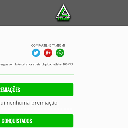
COMPARTILHE TAMBÉM!
eague.com.br/estatistica_atleta.php?cod_atleta=106793
REMIAÇÕES
sui nenhuma premiação.
S CONQUISTADOS