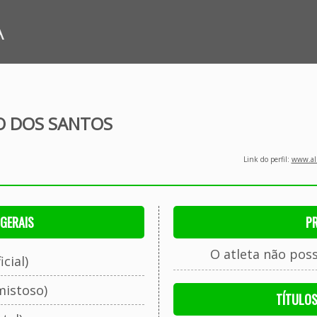
A
O DOS SANTOS
Link do perfil:
www.all
GERAIS
P
O atleta não pos
cial)
mistoso)
TÍTULO