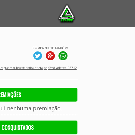
COMPARTILHE TAMBÉM!
eague.com.br/estatistica_atleta.php?cod_atleta=106712
REMIAÇÕES
sui nenhuma premiação.
S CONQUISTADOS