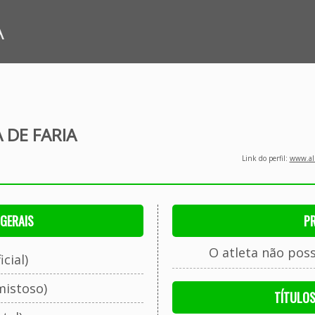
A
 DE FARIA
Link do perfil:
www.all
GERAIS
P
O atleta não pos
cial)
mistoso)
TÍTULO