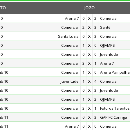
TO
JOGO
10
Arena 7
0
X
2
Comercial
10
Comercial
2
X
3
Santê
10
Santa Luzia
0
X
3
Comercial
10
Comercial
1
X
0
OJJAMPS
10
Comercial
0
X
0
Juventude
10
Comercial
3
X
1
Arena 7
ub 10
Comercial
1
X
0
Arena Pampulha
ub 10
Juventude
1
X
4
Comercial
ub 10
Comercial
0
X
3
Juventude
ub 10
Comercial
1
X
2
OJJAMPS
ub 10
Comercial
3
X
1
Futuros Talentos
ub 11
Comercial
0
X
3
GAP FC Coringa
ub 11
Arena 7
0
X
0
Comercial