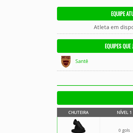
EQUIPE AT
Atleta em disp
EQUIPES QUE
Santê
CHUTEIRA
NÍVEL 1
0 gols