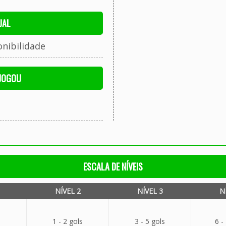
UAL
onibilidade
 JOGOU
ESCALA DE NÍVEIS
NÍVEL 2
NÍVEL 3
N
1 - 2 gols
3 - 5 gols
6 -