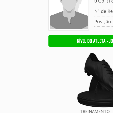
0
Gol (To
Nº de Re
Posição
NÍVEL DO ATLETA - J
TREINAMENTO - 