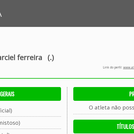
A
ciel ferreira
(.)
Link do perfil:
www.all
GERAIS
P
O atleta não pos
cial)
mistoso)
TÍTULO