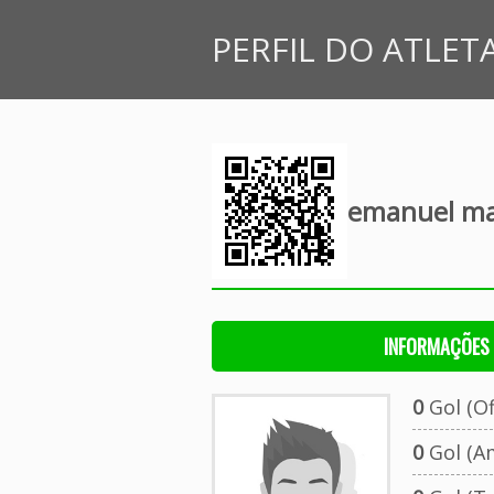
PERFIL DO ATLET
emanuel mar
INFORMAÇÕES 
0
Gol (Ofi
0
Gol (A