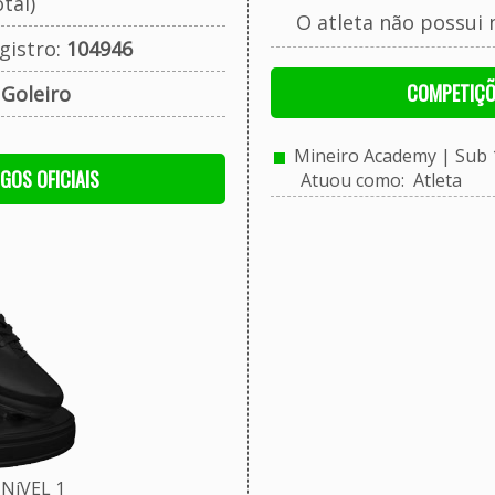
tal)
O atleta não possui 
gistro:
104946
COMPETIÇÕ
:
Goleiro
Mineiro Academy | Sub 10
OGOS OFICIAIS
Atuou como: Atleta
NíVEL 1