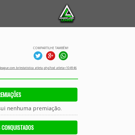
COMPARTILHE TAMBÉM!
eague.com.br/estatistica_atleta.php?cod_atleta=104946
REMIAÇÕES
sui nenhuma premiação.
S CONQUISTADOS