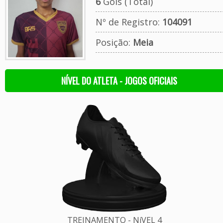
6
Gols (Total)
Nº de Registro:
104091
Posição:
Meia
NÍVEL DO ATLETA - JOGOS OFICIAIS
TREINAMENTO - NíVEL 4