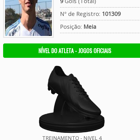
9
Gols (Total)
Nº de Registro:
101309
Posição:
Meia
NÍVEL DO ATLETA - JOGOS OFICIAIS
TREINAMENTO - NíVEL 4